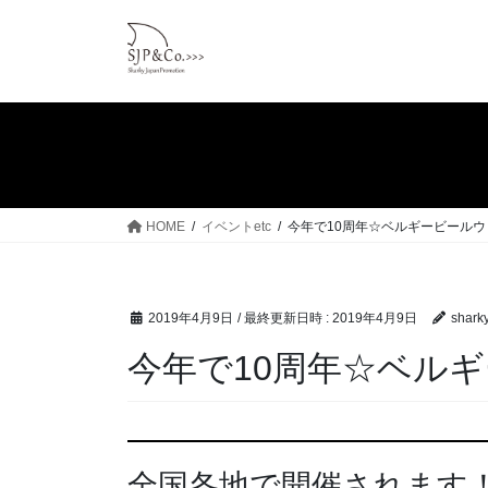
コ
ナ
ン
ビ
テ
ゲ
ン
ー
ツ
シ
へ
ョ
ス
ン
キ
に
ッ
移
HOME
イベントetc
今年で10周年☆ベルギービール
プ
動
2019年4月9日
/ 最終更新日時 :
2019年4月9日
shark
今年で10周年☆ベル
全国各地で開催されます